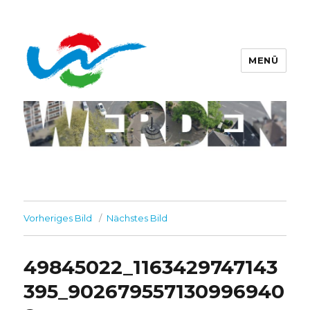
MENÜ
Werdener Werbering e.V.
Vorheriges Bild
Nächstes Bild
49845022_1163429747143
395_902679557130996940