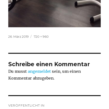
Veröffentlicht
Volle
26. März 2019
720 × 960
am
Größe
Schreibe einen Kommentar
Du musst
angemeldet
sein, um einen
Kommentar abzugeben.
Beitragsnavigation
VERÖFFENTLICHT IN