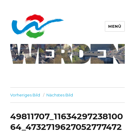
MENÜ
Werdener Werbering e.V.
Vorheriges Bild
Nächstes Bild
49811707_11634297238100
64_4732719627052777472