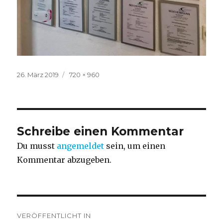
Veröffentlicht
Volle
26. März 2019
720 × 960
am
Größe
Schreibe einen Kommentar
Du musst
angemeldet
sein, um einen
Kommentar abzugeben.
Beitragsnavigation
VERÖFFENTLICHT IN