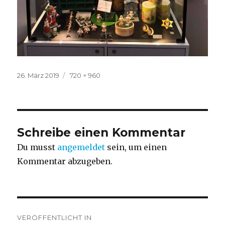
Veröffentlicht
Volle
26. März 2019
720 × 960
am
Größe
Schreibe einen Kommentar
Du musst
angemeldet
sein, um einen
Kommentar abzugeben.
Beitragsnavigation
VERÖFFENTLICHT IN