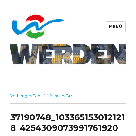
MENÜ
Werdener Werbering e.V.
Vorheriges Bild
Nächstes Bild
37190748_103365153012121
8_4254309073991761920_