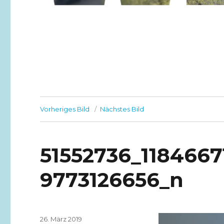
Vorheriges Bild
Nächstes Bild
51552736_118466
9773126656_n
Veröffentlicht
26. März 2019