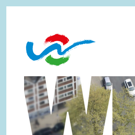
Essen-Werden
Werdener Werbering e.V