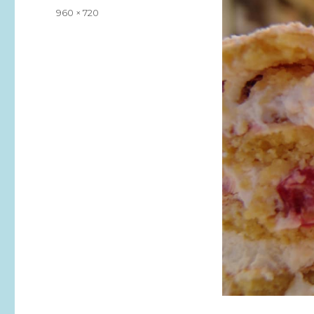
am
Volle
960 × 720
Größe