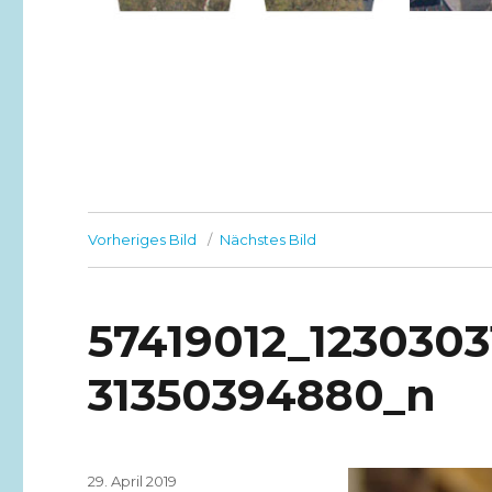
Vorheriges Bild
Nächstes Bild
57419012_123030
31350394880_n
Veröffentlicht
29. April 2019