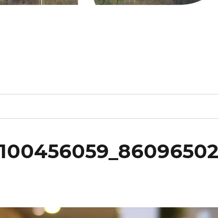
3100456059_8609650