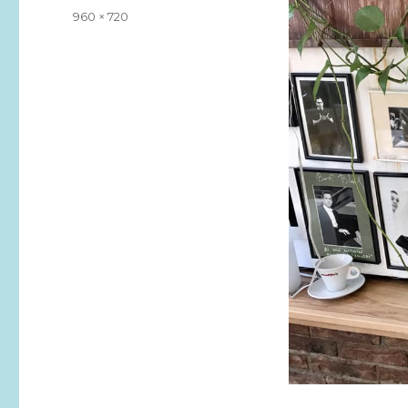
am
Volle
960 × 720
Größe