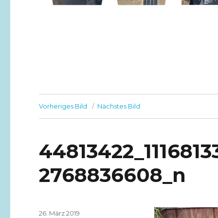
Vorheriges Bild
Nächstes Bild
44813422_111681
2768836608_n
Veröffentlicht
26. März 2019