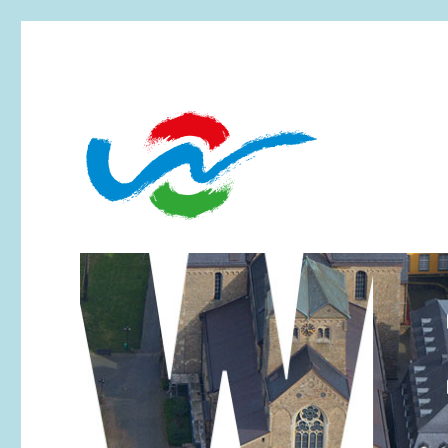
Essen-Werden
Werdener Werbering e.V