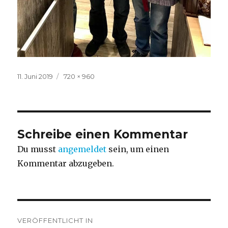
Veröffentlicht
Volle
11. Juni 2019
720 × 960
am
Größe
Schreibe einen Kommentar
Du musst
angemeldet
sein, um einen
Kommentar abzugeben.
Beitragsnavigation
VERÖFFENTLICHT IN