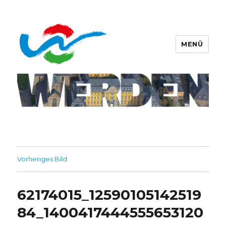
MENÜ
Werdener Werbering e.V.
Vorheriges Bild
62174015_12590105142519
84_1400417444555653120