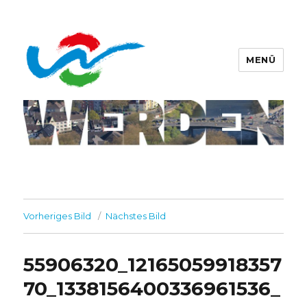
MENÜ
Werdener Werbering e.V.
Vorheriges Bild
Nächstes Bild
55906320_12165059918357
70_1338156400336961536_