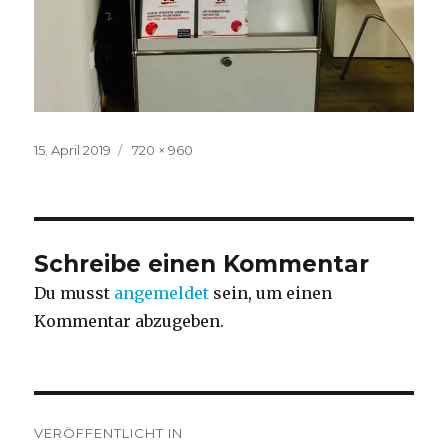
Veröffentlicht
Volle
15. April 2019
720 × 960
am
Größe
Schreibe einen Kommentar
Du musst
angemeldet
sein, um einen
Kommentar abzugeben.
Beitragsnavigation
VERÖFFENTLICHT IN