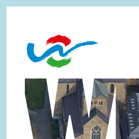
Essen-Werden
Werdener Werbering e.V