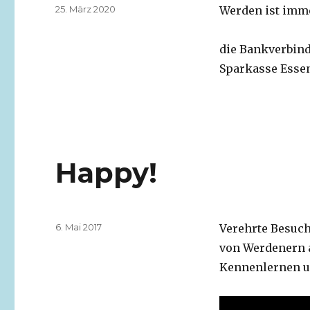
Veröffentlicht
25. März 2020
Werden ist imme
am
die Bankverbin
Sparkasse Esse
Happy!
Veröffentlicht
6. Mai 2017
Verehrte Besuch
am
von Werdenern 
Kennenlernen u